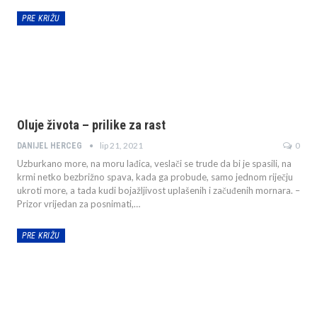
PRE KRIŽU
Oluje života – prilike za rast
lip 21, 2021
0
DANIJEL HERCEG
Uzburkano more, na moru lađica, veslači se trude da bi je spasili, na
krmi netko bezbrižno spava, kada ga probude, samo jednom riječju
ukroti more, a tada kudi bojažljivost uplašenih i začuđenih mornara. –
Prizor vrijedan za posnimati,…
PRE KRIŽU