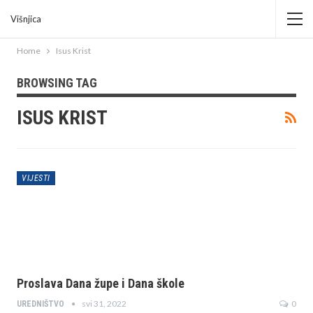
Višnjica
Home
Isus Krist
BROWSING TAG
ISUS KRIST
VIJESTI
Proslava Dana župe i Dana škole
svi 31, 2022
0
UREDNIŠTVO