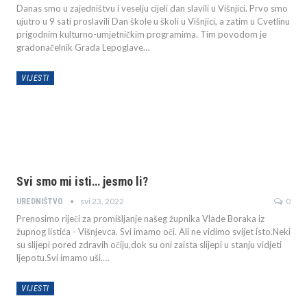
Danas smo u zajedništvu i veselju cijeli dan slavili u Višnjici. Prvo smo
ujutro u 9 sati proslavili Dan škole u školi u Višnjici, a zatim u Cvetlinu
prigodnim kulturno-umjetničkim programima. Tim povodom je
gradonačelnik Grada Lepoglave
…
VIJESTI
Svi smo mi isti… jesmo li?
svi 23, 2022
0
UREDNIŠTVO
Prenosimo riječi za promišljanje našeg župnika Vlade Boraka iz
župnog listića - Višnjevca.
Svi imamo oči. Ali ne vidimo svijet isto.Neki
su slijepi pored zdravih očiju,dok su oni zaista slijepi u stanju vidjeti
ljepotu.Svi imamo uši.
…
VIJESTI