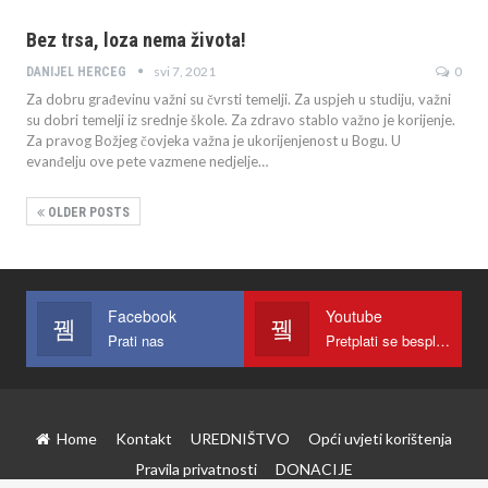
Bez trsa, loza nema života!
svi 7, 2021
0
DANIJEL HERCEG
Za dobru građevinu važni su čvrsti temelji. Za uspjeh u studiju, važni
su dobri temelji iz srednje škole. Za zdravo stablo važno je korijenje.
Za pravog Božjeg čovjeka važna je ukorijenjenost u Bogu. U
evanđelju ove pete vazmene nedjelje…
OLDER POSTS
Facebook
Youtube
Prati nas
Pretplati se besplatno
Home
Kontakt
UREDNIŠTVO
Opći uvjeti korištenja
Pravila privatnosti
DONACIJE