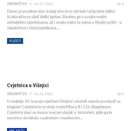
tra 17, 2022
0
UREDNIŠTVO
Danas je poseban dan, kojeg smo kroz obrede i pripreme željno
iščekivali kroz cijeli Veliki tjedan. Slavimo ga u svojim malim
obiteljskim zajednicama, ali i onako kako to nama u Višnjici priliči - u
zajedništvu i slozi pojedinaca,
…
VIJESTI
Cvjetnica u Višnjici
tra 11, 2022
0
UREDNIŠTVO
U nedjelju 10. travnja mještani Višnjice i okolnih mjesta proslavili su
blagdan Cvjetnice kroz dvije svete Mise u 8 i 11h. Blagdanom
Cvjetnice slavi se Isusov svečani ulazak u Jeruzalem, gdje ga je
mnoštvo dočekalo s palminim i maslinovim
…
PRE KRIŽU