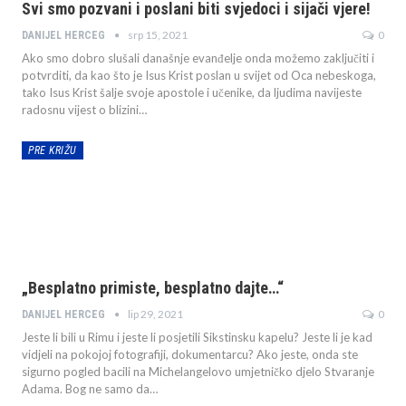
Svi smo pozvani i poslani biti svjedoci i sijači vjere!
srp 15, 2021
0
DANIJEL HERCEG
Ako smo dobro slušali današnje evanđelje onda možemo zaključiti i
potvrditi, da kao što je Isus Krist poslan u svijet od Oca nebeskoga,
tako Isus Krist šalje svoje apostole i učenike, da ljudima navijeste
radosnu vijest o blizini…
PRE KRIŽU
„Besplatno primiste, besplatno dajte…“
lip 29, 2021
0
DANIJEL HERCEG
Jeste li bili u Rimu i jeste li posjetili Sikstinsku kapelu? Jeste li je kad
vidjeli na pokojoj fotografiji, dokumentarcu? Ako jeste, onda ste
sigurno pogled bacili na Michelangelovo umjetničko djelo Stvaranje
Adama. Bog ne samo da…