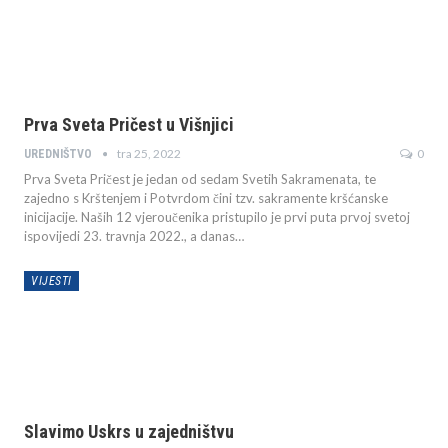
Prva Sveta Pričest u Višnjici
tra 25, 2022
0
UREDNIŠTVO
Prva Sveta Pričest je jedan od sedam Svetih Sakramenata, te
zajedno s Krštenjem i Potvrdom čini tzv. sakramente kršćanske
inicijacije. Naših 12 vjeroučenika pristupilo je prvi puta prvoj svetoj
ispovijedi 23. travnja 2022., a danas
…
VIJESTI
Slavimo Uskrs u zajedništvu