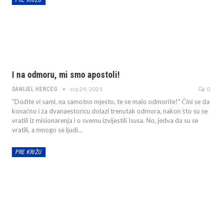
I na odmoru, mi smo apostoli!
srp 29, 2021
0
DANIJEL HERCEG
"Dođite vi sami, na samotno mjesto, te se malo odmorite!" Čini se da
konačno i za dvanaestoricu dolazi trenutak odmora, nakon što su se
vratili iz misionarenja i o svemu izvijestili Isusa. No, jedva da su se
vratili, a mnogo se ljudi…
PRE KRIŽU