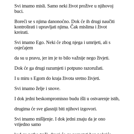
Svi imamo misli. Samo neki život prožive u njihovoj
buci.
Boreći se s njima danonoćno. Dok će ih drugi naučiti
kontrolirati i upravljati njima. Čak mislima i život
kreirati.
Svi imamo Ego. Neki će zbog njega i umrijeti, ali s
osjećajem
da su u pravu, jer im je to bilo važnije nego živjeti.
Dok će ga drugi razumjeti i potpuno razoružati.
I u miru s Egom do kraja života sretno živjeti.
Svi imamo želje i snove.
I dok jedni beskompromisno budu išli u ostvarenje istih,
drugima će sve glasniji biti njihovi izgovori.
Svi imamo mišljenje. I dok jedni znaju da je ono
vrijedno samo