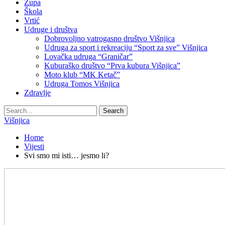
Župa
Škola
Vrtić
Udruge i društva
Dobrovoljno vatrogasno društvo Višnjica
Udruga za sport i rekreaciju “Sport za sve” Višnjica
Lovačka udruga “Graničar”
Kuburaško društvo “Prva kubura Višnjica”
Moto klub “MK Ketač”
Udruga Tomos Višnjica
Zdravlje
Višnjica
Home
Vijesti
Svi smo mi isti… jesmo li?