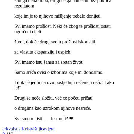
kad ga netko traži, drugi će ga nametati bez pokrića
rezultatom
koje im je to njihovo mišljenje trebalo donijeti.
Svi imamo prošlost. Neki će zbog te prošlosti ostati
ogorčeni cijeli
život, dok će drugi svoju prošlost iskoristiti
za vlastitu ekspanziju i uspjeh.
Svi imamo istu šansu za sretan život.
Samo sreća ovisi o izborima koje mi donosimo.
I dok će jedni na ovu posljednju rečenicu reći:” Tako
je!”
Drugi se neće složiti, već će početi pričati
o drugima kao uzrokom njihove nesreće.
Svi smo mi isti… Jesmo li? ❤
crkva
Isus Krist
višnjica
vjera