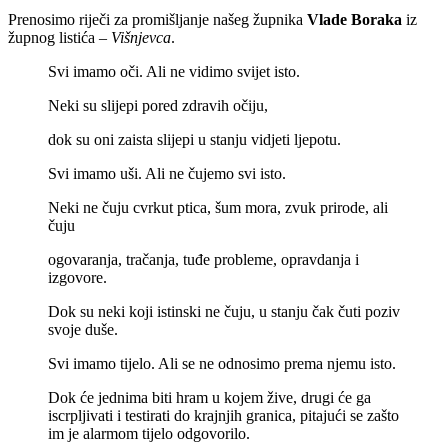
Prenosimo riječi za promišljanje našeg župnika
Vlade Boraka
iz
župnog listića –
Višnjevca
.
Svi imamo oči. Ali ne vidimo svijet isto.
Neki su slijepi pored zdravih očiju,
dok su oni zaista slijepi u stanju vidjeti ljepotu.
Svi imamo uši. Ali ne čujemo svi isto.
Neki ne čuju cvrkut ptica, šum mora, zvuk prirode, ali
čuju
ogovaranja, tračanja, tuđe probleme, opravdanja i
izgovore.
Dok su neki koji istinski ne čuju, u stanju čak čuti poziv
svoje duše.
Svi imamo tijelo. Ali se ne odnosimo prema njemu isto.
Dok će jednima biti hram u kojem žive, drugi će ga
iscrpljivati i testirati do krajnjih granica, pitajući se zašto
im je alarmom tijelo odgovorilo.