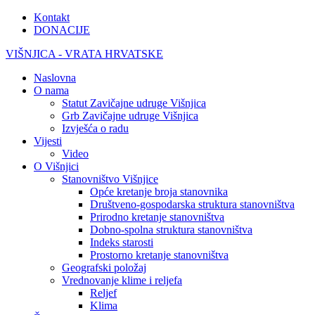
Kontakt
DONACIJE
VIŠNJICA - VRATA HRVATSKE
Naslovna
O nama
Statut Zavičajne udruge Višnjica
Grb Zavičajne udruge Višnjica
Izvješća o radu
Vijesti
Video
O Višnjici
Stanovništvo Višnjice
Opće kretanje broja stanovnika
Društveno-gospodarska struktura stanovništva
Prirodno kretanje stanovništva
Dobno-spolna struktura stanovništva
Indeks starosti
Prostorno kretanje stanovništva
Geografski položaj
Vrednovanje klime i reljefa
Reljef
Klima