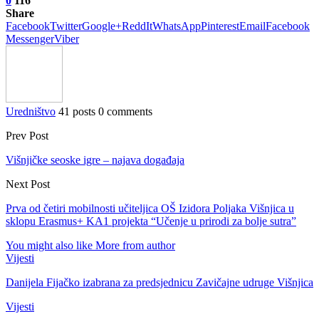
0
116
Share
Facebook
Twitter
Google+
ReddIt
WhatsApp
Pinterest
Email
Facebook
Messenger
Viber
Uredništvo
41 posts
0 comments
Prev Post
Višnjičke seoske igre – najava događaja
Next Post
Prva od četiri mobilnosti učiteljica OŠ Izidora Poljaka Višnjica u
sklopu Erasmus+ KA1 projekta “Učenje u prirodi za bolje sutra”
You might also like
More from author
Vijesti
Danijela Fijačko izabrana za predsjednicu Zavičajne udruge Višnjica
Vijesti