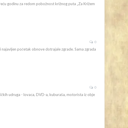
, treću godinu za redom pobožnost križnog puta „Za Križem
0
i najavljen početak obnove dotrajale zgrade. Sama zgrada
0
njičkih udruga - lovaca, DVD-a, kuburaša, motorista iz obje