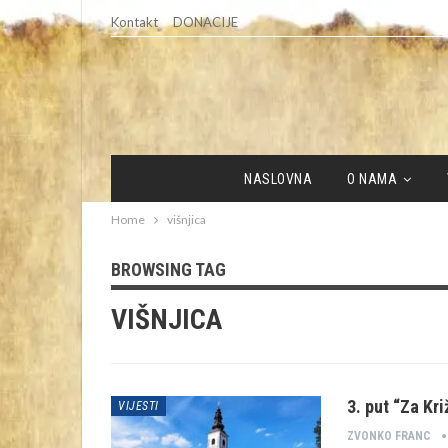
Kontakt
DONACIJE
NASLOVNA
O NAMA
Home
višnjica
BROWSING TAG
VIŠNJICA
3. put “Za Kri
VIJESTI
ZVONKO FRANC