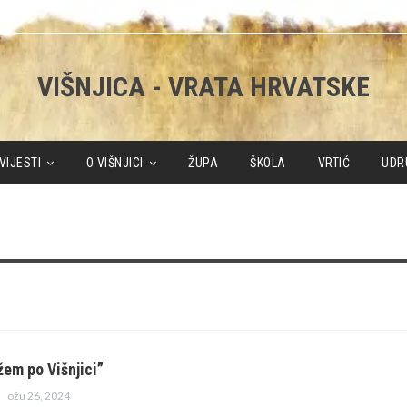
VIŠNJICA - VRATA HRVATSKE
VIJESTI
O VIŠNJICI
ŽUPA
ŠKOLA
VRTIĆ
UDR
žem po Višnjici”
ožu 26, 2024