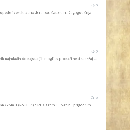
0
s mopede i veselu atmosferu pod šatorom. Dugogodišnja
0
nih najmlađih do najstarijih mogli su pronaći neki sadržaj za
0
Dan škole u školi u Višnjici, a zatim u Cvetlinu prigodnim