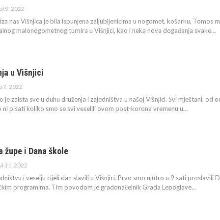
ol 9, 2022
iza nas Višnjica je bila ispunjena zaljubljenicima u nogomet, košarku, Tomo
jalnog malonogometnog turnira u Višnjici, kao i neka nova događanja svake
…
ja u Višnjici
ip 7, 2022
 je zaista sve u duhu druženja i zajedništva u našoj Višnjici. Svi mještani, od o
ni pisati koliko smo se svi veselili ovom post-korona vremenu u
…
 župe i Dana škole
vi 31, 2022
ištvu i veselju cijeli dan slavili u Višnjici. Prvo smo ujutro u 9 sati proslavili 
ičkim programima. Tim povodom je gradonačelnik Grada Lepoglave
…