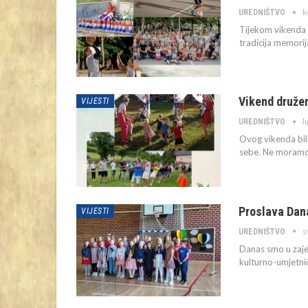
k
UREDNIŠTVO
Tijekom vikenda 
tradicija memori
Vikend družen
VIJESTI
l
UREDNIŠTVO
Ovog vikenda bilo
sebe. Ne moramo 
Proslava Dana
VIJESTI
s
UREDNIŠTVO
Danas smo u zajedn
kulturno-umjetn