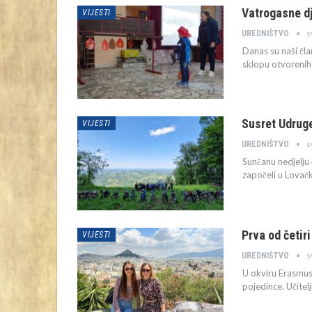
Vatrogasne dj
VIJESTI
s
UREDNIŠTVO
Danas su naši čla
sklopu otvorenih 
Susret Udruge
VIJESTI
s
UREDNIŠTVO
Sunčanu nedjelju 
započeli u Lovač
Prva od četir
VIJESTI
s
UREDNIŠTVO
U okviru Erasmus
pojedince.
Učitel