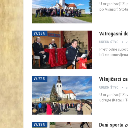
U organizaciji Žu
po Višnjici“. Sto
Vatrogasni do
VIJESTI
v
UREDNIŠTVO
Prethodne subote
bit će obnovljena
Višnjičarci za
VIJESTI
s
UREDNIŠTVO
U organizaciji Za
udruge (Ketač i 
Dani sporta za
VIJESTI