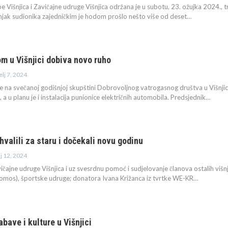
pe Višnjica i Zavičajne udruge Višnjica održana je u subotu, 23. ožujka 2024.
tinjak sudionika zajedničkim je hodom prošlo nešto više od deset…
m u Višnjici dobiva novo ruho
elj 7, 2024
 na svečanoj godišnjoj skupštini Dobrovoljnog vatrogasnog društva u Višnjic
, a u planu je i instalacija punionice električnih automobila. Predsjednik…
hvalili za staru i dočekali novu godinu
ij 12, 2024
vičajne udruge Višnjica i uz svesrdnu pomoć i sudjelovanje članova ostalih viš
Tomos), športske udruge; donatora Ivana Križanca iz tvrtke WE-KR…
bave i kulture u Višnjici