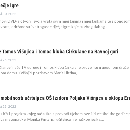
ečje igre
vi 30, 2022
novi DVD-a otvorili svoja vrata svim mještanima i mještankama te s ponosom p
vrata, održane su i vatrogasne dječje igre, koje su zbog slabog
…
 Tomos Višnjica i Tomos kluba Cirkulane na Ravnoj gori
vi 25, 2022
članovi naše TV udruge i Tomos kluba Cirkulane proveli su u ugodnom druženju 
kom domu u Višnjici pozdravom Maria Hiržina,
…
i mobilnosti učiteljica OŠ Izidora Poljaka Višnjica u sklopu
vi 23, 2022
+ KA1 projekta kojeg naša škola provodi tijekom ove i iduće školske godine 
jica matematike, Monika Pintarić i učiteljica njemačkog jezika,
…