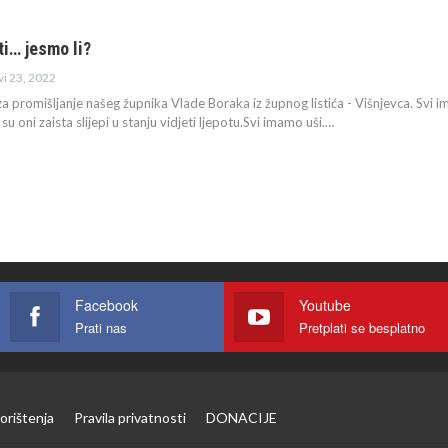
ti… jesmo li?
vi 23, 2022
za promišljanje našeg župnika Vlade Boraka iz župnog listića - Višnjevca.
Svi i
su oni zaista slijepi u stanju vidjeti ljepotu.Svi imamo uši.
…
Facebook
Youtube
Prati nas
Pretplati se besplatno
orištenja
Pravila privatnosti
DONACIJE