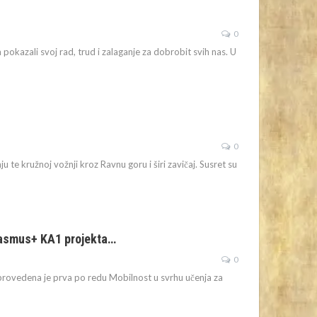
0
okazali svoj rad, trud i zalaganje za dobrobit svih nas. U
0
te kružnoj vožnji kroz Ravnu goru i širi zavičaj.
Susret su
 Erasmus+ KA1 projekta…
0
provedena je prva po redu Mobilnost u svrhu učenja za