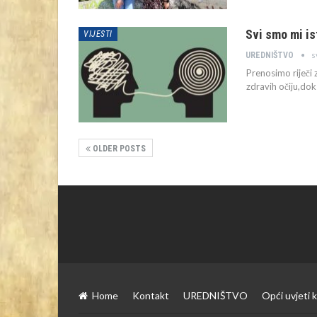
Svi smo mi is
VIJESTI
s
UREDNIŠTVO
Prenosimo riječi 
zdravih očiju,dok 
OLDER POSTS
Home
Kontakt
UREDNIŠTVO
Opći uvjeti k