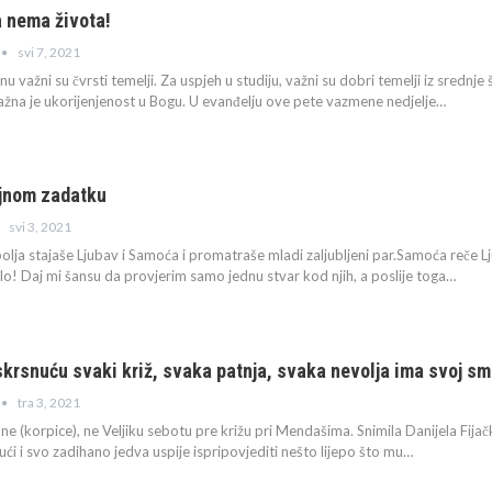
a nema života!
svi 7, 2021
u važni su čvrsti temelji. Za uspjeh u studiju, važni su dobri temelji iz srednj
ažna je ukorijenjenost u Bogu. U evanđelju ove pete vazmene nedjelje…
jnom zadatku
svi 3, 2021
olja stajaše Ljubav i Samoća i promatraše mladi zaljubljeni par.Samoća reče Ljub
o! Daj mi šansu da provjerim samo jednu stvar kod njih, a poslije toga…
krsnuću svaki križ, svaka patnja, svaka nevolja ima svoj sm
tra 3, 2021
ne (korpice), ne Veljiku sebotu pre križu pri Mendašima. Snimila Danijela Fija
ući i svo zadihano jedva uspije ispripovjediti nešto lijepo što mu
…