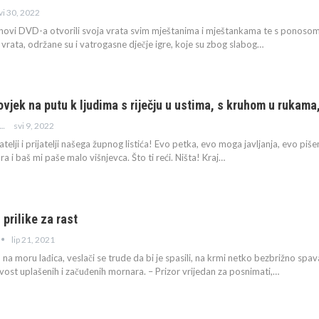
vi 30, 2022
novi DVD-a otvorili svoja vrata svim mještanima i mještankama te s ponosom p
vrata, održane su i vatrogasne dječje igre, koje su zbog slabog
…
ovjek na putu k ljudima s riječju u ustima, s kruhom u rukama,
svi 9, 2022
Č. VLADO BORAK
atelji i prijatelji našega župnog listića!
Evo petka, evo moga javljanja, evo pišem
ra i baš mi paše malo višnjevca. Što ti reći. Ništa!
Kraj
…
 prilike za rast
lip 21, 2021
a moru lađica, veslači se trude da bi je spasili, na krmi netko bezbrižno spa
ivost uplašenih i začuđenih mornara. – Prizor vrijedan za posnimati,…