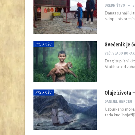
s
UREDNIŠTVO
Danas su naši čla
sklopu otvorenih 
Svećenik je č
PRE KRIŽU
VL
Dragi župljani, čit
Vratih se od zuba
Oluje života –
PRE KRIŽU
DANIJEL HERCEG
Uzburkano more, n
tada kudi bojažlj