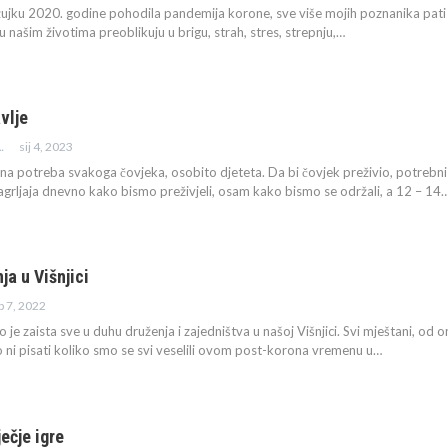
žujku 2020. godine pohodila pandemija korone, sve više mojih poznanika pati 
u našim životima preoblikuju u brigu, strah, stres, strepnju,
…
avlje
sij 4, 2023
ENICA JAZBEC
lna potreba svakoga čovjeka, osobito djeteta. Da bi čovjek preživio, potrebni 
agrljaja dnevno kako bismo preživjeli, osam kako bismo se održali, a 12 – 14
ja u Višnjici
ip 7, 2022
 je zaista sve u duhu druženja i zajedništva u našoj Višnjici. Svi mještani, od o
ni pisati koliko smo se svi veselili ovom post-korona vremenu u
…
ečje igre