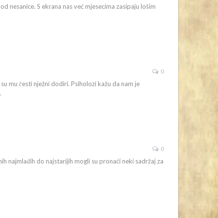
od nesanice. S ekrana nas već mjesecima zasipaju lošim
0
su mu česti nježni dodiri. Psiholozi kažu da nam je
…
0
nih najmlađih do najstarijih mogli su pronaći neki sadržaj za