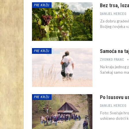
Bez trsa, loz
PRE KRIŽU
DANIJEL HERCEG
Za dobru građevin
Božjeg čovjeka v
Samoća na ta
PRE KRIŽU
ZVONKO FRANC
Na kraju jednog p
Sačekaj samo mal
Po Isusovu us
PRE KRIŽU
DANIJEL HERCEG
Foto: Svečuje hro
ushićeno dotrči k