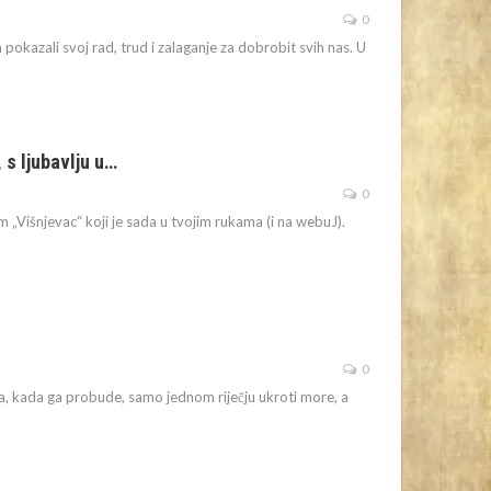
0
okazali svoj rad, trud i zalaganje za dobrobit svih nas. U
 s ljubavlju u…
0
 „Višnjevac“ koji je sada u tvojim rukama (i na webuJ).
0
va, kada ga probude, samo jednom riječju ukroti more, a