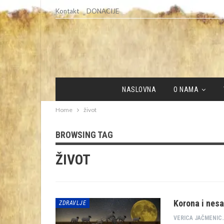
Kontakt
DONACIJE
NASLOVNA
O NAMA
Home
život
BROWSING TAG
ŽIVOT
Korona i nes
ZDRAVLJE
VERICA JAČM