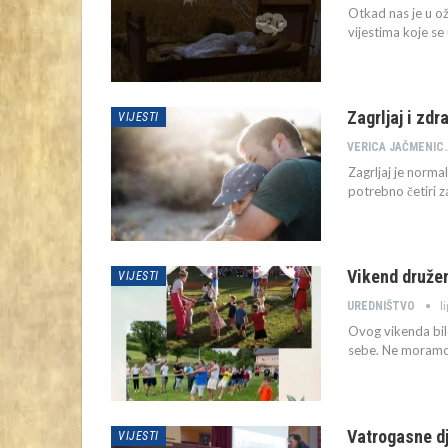
Otkad nas je u o
vijestima koje se 
Zagrljaj i zdr
VIJESTI
VERICA JAČM
Zagrljaj je norma
potrebno četiri z
Vikend družen
VIJESTI
l
UREDNIŠTVO
Ovog vikenda bilo
sebe. Ne moramo 
Vatrogasne dj
VIJESTI