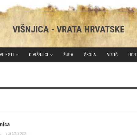
VIŠNJICA - VRATA HRVATSKE
VIJESTI
O VIŠNJICI
ŽUPA
ŠKOLA
VRTIĆ
UDR
anica
stu 10, 2023
ENICA JAZBEC