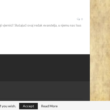
0
i vjernici! Slušajući ovaj redak evanđelja, u njemu nas Isus
f you wish.
Accept
Read More