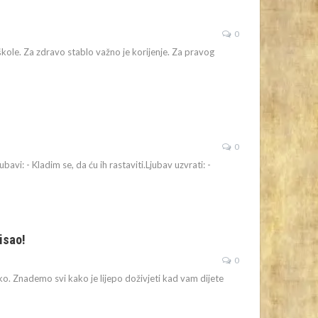
0
e škole. Za zdravo stablo važno je korijenje. Za pravog
0
avi: - Kladim se, da ću ih rastaviti.Ljubav uzvrati: -
isao!
0
čko.
Znademo svi kako je lijepo doživjeti kad vam dijete