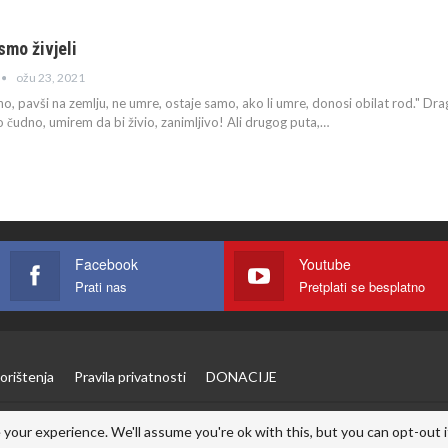
smo živjeli
ožu 23, 2021
o, pavši na zemlju, ne umre, ostaje samo, ako li umre, donosi obilat rod."
Drag
alo čudno, umirem da bi živio, zanimljivo! Ali drugog puta,
…
Facebook
Youtube
Prati nas
Pretplati se besplatno
orištenja
Pravila privatnosti
DONACIJE
your experience. We'll assume you're ok with this, but you can opt-out i