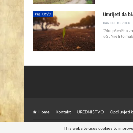
Umrijeti da bi
PRE KRIŽU
DANIJEL HERCEG
"Ako pšenično zrn
uči . Nije li to m
Home
Kontakt
UREDNIŠTVO
Opći uvjeti k
© 2026 - Višnjica. Sva prava pridržana
This website uses cookies to improve 