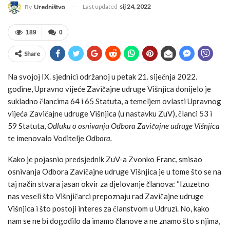
Last updated
sij 24, 2022
By
Uredništvo
189
0
Share
Na svojoj IX. sjednici održanoj u petak 21. siječnja 2022.
godine, Upravno vijeće Zavičajne udruge Višnjica donijelo je
sukladno člancima 64 i 65 Statuta, a temeljem ovlasti Upravnog
vijeća Zavičajne udruge Višnjica (u nastavku ZuV), članci 53 i
59 Statuta,
Odluku o osnivanju Odbora Zavičajne udruge Višnjica
te imenovalo Voditelje
Odbora.
Kako je pojasnio predsjednik ZuV-a Zvonko Franc, smisao
osnivanja Odbora Zavičajne udruge Višnjica je u tome što se na
taj način stvara jasan okvir za djelovanje članova: “Izuzetno
nas veseli što Višnjičarci prepoznaju rad Zavičajne udruge
Višnjica i što postoji interes za članstvom u Udruzi. No, kako
nam se ne bi dogodilo da imamo članove a ne znamo što s njima,