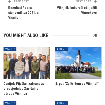
PREV POST
NEXT POST
Rezultati Popisa
Višnjički kuburaši obilježili
stanovništva 2021. u
Vincekovo
Višnjici
YOU MIGHT ALSO LIKE
All
VIJESTI
VIJESTI
Danijela Fijačko izabrana za
3. put “Za Križem po Višnjici”
predsjednicu Zavičajne
udruge Višnjica
VIJESTI
VIJESTI