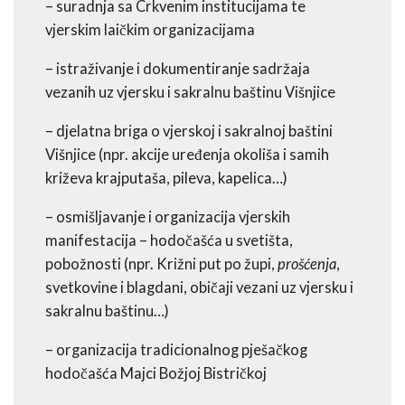
– suradnja sa Crkvenim institucijama te
vjerskim laičkim organizacijama
– istraživanje i dokumentiranje sadržaja
vezanih uz vjersku i sakralnu baštinu Višnjice
– djelatna briga o vjerskoj i sakralnoj baštini
Višnjice (npr. akcije uređenja okoliša i samih
križeva krajputaša, pileva, kapelica…)
– osmišljavanje i organizacija vjerskih
manifestacija – hodočašća u svetišta,
pobožnosti (npr. Križni put po župi,
prošćenja
,
svetkovine i blagdani, običaji vezani uz vjersku i
sakralnu baštinu…)
– organizacija tradicionalnog pješačkog
hodočašća Majci Božjoj Bistričkoj