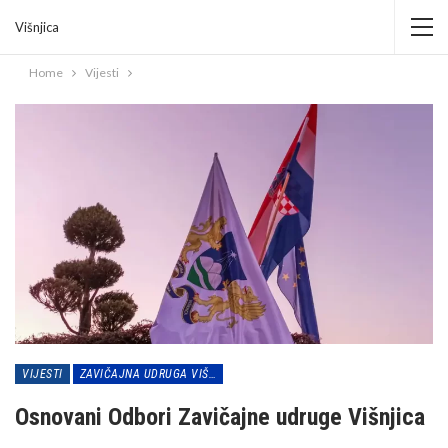
Višnjica
Home
Vijesti
VIJESTI
ZAVIČAJNA UDRUGA VIŠNJICA
Osnovani Odbori Zavičajne udruge Višnjica