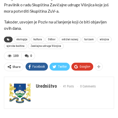
Pravilnik o radu Skupština Zavičajne udruge Višnjica koje još
mora potvrditi Skupština ZuV-a.
Također, usvojen je Poziv na učlanjenje koji će biti objavljen
ovih dana.
ekologija
kultura
Odbor
održivi razvoj
turizam
višnjica
vjerska baština
Zavičajna udruga Višnjica
189
0
Share
Facebook
Twitter
Google+
Uredništvo
41 Posts
0 Comments