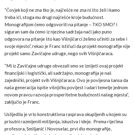
“Čovjek koji ne zna tko je, najčešće ne zna ni što želi i kamo
treba ići, stoga mu drugi najčešće kroje budućnost.
Monografijom ćemo odgovoriti na pitanje – TKO SMO? i
siguran sam da ćemo iz njezina sadržaja naći jako puno
odgovora na pitanje što kao Višnjičarci želimo učiniti za sebe i
svoje mjesto”, rekao je Franc ističući da projekt monografije nije
projekt samo Zavičajne udruge, nego svih Višnjičaraca.
“Mi iz Zavičajne udruge obvezali smo se iznijeti ovaj projekt
financijski i logistički, ali sadržajno, monografija je naš
zajednički, projekt svih Višnjičaraca. Ovo je povijesna šansa da
naša generacija ispiše višnjičku povijest i udari temelje jednom
novom pravcu razvoja prosperitetne budućnosti našeg mjesta”,
zaključio je Franc.
Uslijedila je vrlo konstruktivna rasprava okupljenih u kojem su
prisutni razmijenili mišljenja, iskustva i ideje. Prema riječima
profesora, Smiljanić i Novoselac, prvi dio monografije,