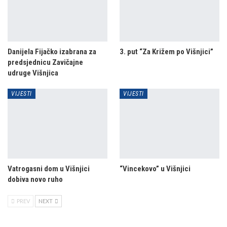
Danijela Fijačko izabrana za
3. put “Za Križem po Višnjici”
predsjednicu Zavičajne
udruge Višnjica
VIJESTI
VIJESTI
Vatrogasni dom u Višnjici
“Vincekovo” u Višnjici
dobiva novo ruho
PREV
NEXT