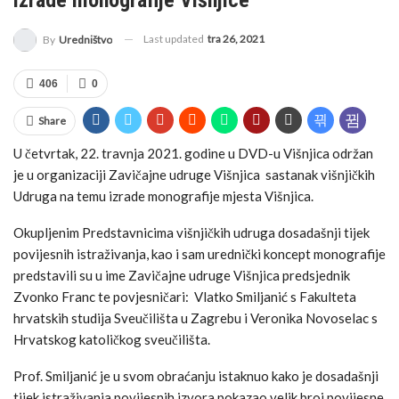
Last updated
tra 26, 2021
By
Uredništvo
406
0
Share
U četvrtak, 22. travnja 2021. godine u DVD-u Višnjica održan
je u organizaciji Zavičajne udruge Višnjica sastanak višnjičkih
Udruga na temu izrade monografije mjesta Višnjica.
Okupljenim Predstavnicima višnjičkih udruga dosadašnji tijek
povijesnih istraživanja, kao i sam urednički koncept monografije
predstavili su u ime Zavičajne udruge Višnjica predsjednik
Zvonko Franc te povjesničari: Vlatko Smiljanić s Fakulteta
hrvatskih studija Sveučilišta u Zagrebu i Veronika Novoselac s
Hrvatskog katoličkog sveučilišta.
Prof. Smiljanić je u svom obraćanju istaknuo kako je dosadašnji
tijek istraživanja povijesnih izvora pokazao velik broj povijesne