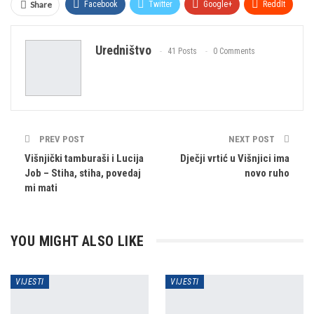
Share
Facebook
Twitter
Google+
ReddIt
WhatsApp
Pinterest
Email
Uredništvo
41 Posts
0 Comments
Facebook Messenger
Viber
PREV POST
NEXT POST
Višnjički tamburaši i Lucija
Dječji vrtić u Višnjici ima
Job – Stiha, stiha, povedaj
novo ruho
mi mati
YOU MIGHT ALSO LIKE
VIJESTI
VIJESTI