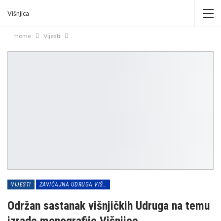
Višnjica
Home
Vijesti
VIJESTI
ZAVIČAJNA UDRUGA VIŠNJICA
Održan sastanak višnjičkih Udruga na temu
izrade monografije Višnjice