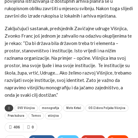
povijesna istraživanja iz dostupnih arhiva planira se u
rukopisnom obliku završiti u mjesecu svibnju. Nakon toga slijedi
završni dio izrade rukopisa iz lokalnih i arhiva mještana.
Zaključujući sastanak, predsjednik Zavičajne udruge Višnjica,
Zvonko Franc još jednom je zahvalio na odazivu okupljenima te
je rekao: “Da bi država bila državom treba tri elementa –
prostor, stanovništvo i institucije. Isto vrijedi i na nižim
razinama organizacije. Na primjer – općine. Višnjica ima svoj
prostor, ima svoje ljude i ima svoje institucije. Te institucije su
škola, župa, vrtić, Udruge… Ako želimo razvoj Višnjice, trebamo
razvijati svoje institucije, svoj identitet. Zato je važno da
napravimo višnjičku monografiju i da jačamo zajedništvo, a
onda je svaki cilj dostižan.”
DVD Višnjica
monografija
Moto Ketač
OŠ IZidora Poljaka Višnjica
Prva kubura
Tomos
višnjica
406
0