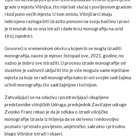
građe o mjestu Višnjica, što nije baš slučaj s povijesnom građom
i kod puno većih mjesta. U tom smislu, Višnjičarci imaju
nebrojeno razloga biti izrazito ponosni na svoju baštinu i pravi
je trenutak da se ona istraži i dade kroz monografiju na uvid
široj zajednici.
Govoreći o vremenskom okviru u kojem bi se mogla izraditi
monografija, naveo je mjesec listopad ove, 2021. godine, no
važno je dobro sve istražiti. U procesu izrade monografije od
izuzetne je važnosti uključiti što je više moguće same mještane
mjesta za koje se radi monografija kako bi oni svojim sadržajima
učinili monografiju što sadržajnijom i točnijom.
Zahvaljujući se na odazivu i pozdravljajući okupljene
predstavnike višnjičkih Udruga, predsjednik Zavičajne udruge
Zvonko Franc rekao je da je odluka o izradi višnjičke
monografije izrasla iz htijenja da se skriveno i nedovoljno
poznato i priznato povijesno, umjetničko, sakralno i prirodno
blago Višnjice istraži i objavi.