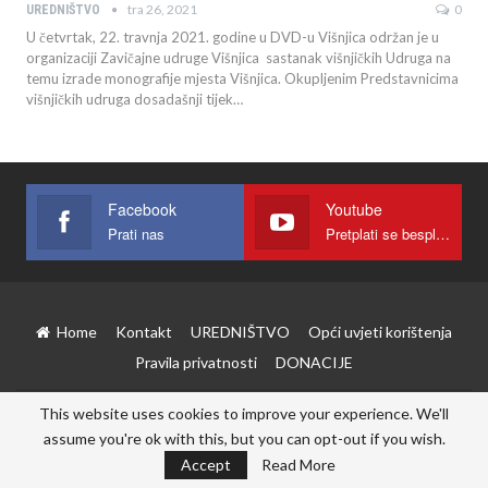
tra 26, 2021
0
UREDNIŠTVO
U četvrtak, 22. travnja 2021. godine u DVD-u Višnjica održan je u
organizaciji Zavičajne udruge Višnjica sastanak višnjičkih Udruga na
temu izrade monografije mjesta Višnjica. Okupljenim Predstavnicima
višnjičkih udruga dosadašnji tijek…
Facebook
Youtube
Prati nas
Pretplati se besplatno
Home
Kontakt
UREDNIŠTVO
Opći uvjeti korištenja
Pravila privatnosti
DONACIJE
This website uses cookies to improve your experience. We'll
© 2026 - Višnjica. Sva prava pridržana
assume you're ok with this, but you can opt-out if you wish.
Accept
Read More