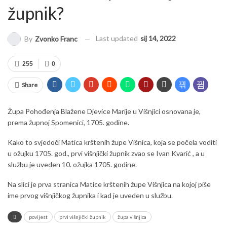
župnik?
Last updated
sij 14, 2022
By
Zvonko Franc
255
0
Share
Župa Pohođenja Blažene Djevice Marije u Višnjici osnovana je,
prema župnoj Spomenici, 1705. godine.
Kako to svjedoči Matica krštenih župe Višnica, koja se počela voditi
u ožujku 1705. god., prvi višnjički župnik zvao se Ivan Kvarić , a u
službu je uveden 10. ožujka 1705. godine.
Na slici je prva stranica Matice krštenih župe Višnjica na kojoj piše
ime prvog višnjičkog župnika i kad je uveden u službu.
povijest
prvi višnjički župnik
župa višnjica