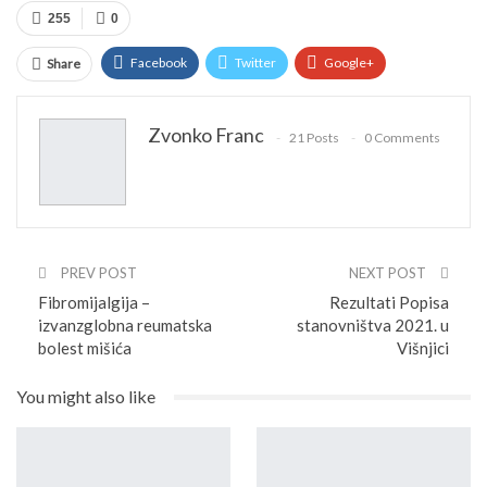
255
0
Facebook
Twitter
Google+
Share
ReddIt
WhatsApp
Pinterest
Zvonko Franc
21 Posts
0 Comments
Email
Facebook Messenger
Viber
PREV POST
NEXT POST
Fibromijalgija –
Rezultati Popisa
izvanzglobna reumatska
stanovništva 2021. u
bolest mišića
Višnjici
You might also like