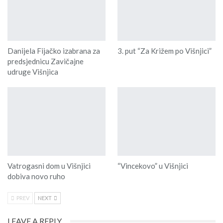
Danijela Fijačko izabrana za
3. put “Za Križem po Višnjici”
predsjednicu Zavičajne
udruge Višnjica
Vatrogasni dom u Višnjici
“Vincekovo” u Višnjici
dobiva novo ruho
PREV
NEXT
LEAVE A REPLY