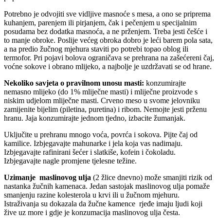
Potrebno je odvojiti sve vidljive masnoće s mesa, a ono se priprema
kuhanjem, parenjem ili pirjanjem, čak i pečenjem u specijalnim
posudama bez dodatka masnoća, a ne prženjem. Treba jesti češće i
to manje obroke. Poslije većeg obroka dobro je leći barem pola sata,
a na predio žučnog mjehura staviti po potrebi topao oblog ili
termofor. Pri pojavi bolova ograničava se prehrana na zašećereni čaj,
voćne sokove i obrano mlijeko, a najbolje je uzdržavati se od hrane.
Nekoliko savjeta o pravilnom unosu masti:
konzumirajte
nemasno mlijeko (do 1% mliječne masti) i mliječne proizvode s
niskim udjelom mliječne masti. Crveno meso u svome jelovniku
zamijenite bijelim (piletina, puretina) i ribom. Nemojte jesti prženu
hranu. Jaja konzumirajte jednom tjedno, izbacite žumanjak.
Uključite u prehranu mnogo voća, povrća i sokova. Pijte čaj od
kamilice. Izbjegavajte mahunarke i jela koja vas nadimaju.
Izbjegavajte rafinirani šećer i slatkiše, kofein i čokoladu.
Izbjegavajte nagle promjene tjelesne težine.
Uzimanje maslinovog ulja
(2 žlice dnevno) može smanjiti rizik od
nastanka žučnih kamenaca. Jedan sastojak maslinovog ulja pomaže
smanjenju razine kolesterola u krvi ili u žučnom mjehuru.
Istraživanja su dokazala da žučne kamence rjeđe imaju ljudi koji
žive uz more i gdje je konzumacija maslinovog ulja česta.