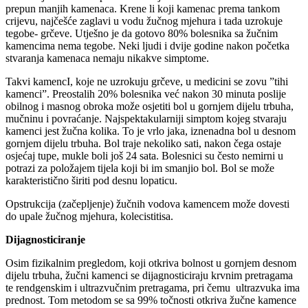
prepun manjih kamenaca. Krene li koji kamenac prema tankom
crijevu, najčešće zaglavi u vodu žučnog mjehura i tada uzrokuje
tegobe- grčeve. Utješno je da gotovo 80% bolesnika sa žučnim
kamencima nema tegobe. Neki ljudi i dvije godine nakon početka
stvaranja kamenaca nemaju nikakve simptome.
Takvi kamencI, koje ne uzrokuju grčeve, u medicini se zovu ”tihi
kamenci”. Preostalih 20% bolesnika već nakon 30 minuta poslije
obilnog i masnog obroka može osjetiti bol u gornjem dijelu trbuha,
mučninu i povraćanje. Najspektakularniji simptom kojeg stvaraju
kamenci jest žučna kolika. To je vrlo jaka, iznenadna bol u desnom
gornjem dijelu trbuha. Bol traje nekoliko sati, nakon čega ostaje
osjećaj tupe, mukle boli još 24 sata. Bolesnici su često nemirni u
potrazi za položajem tijela koji bi im smanjio bol. Bol se može
karakteristično širiti pod desnu lopaticu.
Opstrukcija (začepljenje) žučnih vodova kamencem može dovesti
do upale žučnog mjehura, kolecistitisa.
Dijagnosticiranje
Osim fizikalnim pregledom, koji otkriva bolnost u gornjem desnom
dijelu trbuha, žučni kamenci se dijagnosticiraju krvnim pretragama
te rendgenskim i ultrazvučnim pretragama, pri čemu ultrazvuka ima
prednost. Tom metodom se sa 99% točnosti otkriva žučne kamence