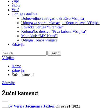
Župa
Škola
Vrtić
Udruge i društva
Dobrovoljno vatrogasno društvo Višnjica
Udruga za sport i rekreaciju “Sport za sve” Višnjica
Lovačka udruga “Graničar”
Kuburaško društvo “Prva kubura Višnjica”
Moto klub “MK Ketač”
Udruga Tomos Višnjica
Zdravlje
Višnjica
Home
Zdravlje
Žučni kamenci
Zdravlje
Žučni kamenci
By
Verica Jačmenica Jazbec
On
svi 21, 2021