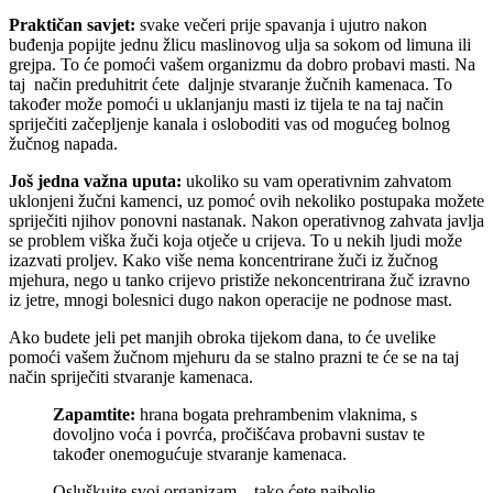
Praktičan savjet:
svake večeri prije spavanja i ujutro nakon
buđenja popijte jednu žlicu maslinovog ulja sa sokom od limuna ili
grejpa. To će pomoći vašem organizmu da dobro probavi masti. Na
taj način preduhitrit ćete daljnje stvaranje žučnih kamenaca. To
također može pomoći u uklanjanju masti iz tijela te na taj način
spriječiti začepljenje kanala i osloboditi vas od mogućeg bolnog
žučnog napada.
Još jedna važna uputa:
ukoliko su vam operativnim zahvatom
uklonjeni žučni kamenci, uz pomoć ovih nekoliko postupaka možete
spriječiti njihov ponovni nastanak. Nakon operativnog zahvata javlja
se problem viška žuči koja otječe u crijeva. To u nekih ljudi može
izazvati proljev. Kako više nema koncentrirane žuči iz žučnog
mjehura, nego u tanko crijevo pristiže nekoncentrirana žuč izravno
iz jetre, mnogi bolesnici dugo nakon operacije ne podnose mast.
Ako budete jeli pet manjih obroka tijekom dana, to će uvelike
pomoći vašem žučnom mjehuru da se stalno prazni te će se na taj
način spriječiti stvaranje kamenaca.
Zapamtite:
hrana bogata prehrambenim vlaknima, s
dovoljno voća i povrća, pročišćava probavni sustav te
također onemogućuje stvaranje kamenaca.
Osluškujte svoj organizam – tako ćete najbolje