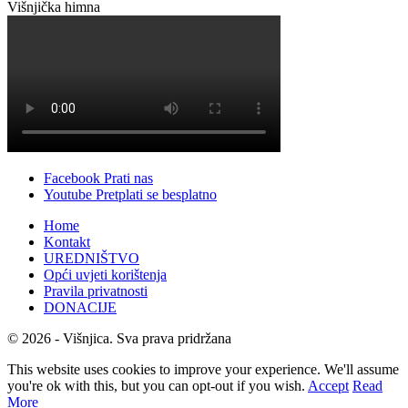
Višnjička himna
Facebook
Prati nas
Youtube
Pretplati se besplatno
Home
Kontakt
UREDNIŠTVO
Opći uvjeti korištenja
Pravila privatnosti
DONACIJE
© 2026 - Višnjica. Sva prava pridržana
This website uses cookies to improve your experience. We'll assume
you're ok with this, but you can opt-out if you wish.
Accept
Read
More