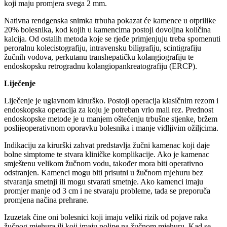
koji maju promjera svega 2 mm.
Nativna rendgenska snimka trbuha pokazat će kamence u otprilike
20% bolesnika, kod kojih u kamencima postoji dovoljna količina
kalcija. Od ostalih metoda koje se rjeđe primjenjuju treba spomenuti
peroralnu kolecistografiju, intravensku biligrafiju, scintigrafiju
žučnih vodova, perkutanu transhepatičku kolangiografiju te
endoskopsku retrogradnu kolangiopankreatografiju (ERCP).
Liječenje
Liječenje je uglavnom kirurško. Postoji operacija klasičnim rezom i
endoskopska operacija za koju je potreban vrlo mali rez. Prednost
endoskopske metode je u manjem oštećenju trbušne stjenke, bržem
poslijeoperativnom oporavku bolesnika i manje vidljivim ožiljcima.
Indikaciju za kirurški zahvat predstavlja žučni kamenac koji daje
bolne simptome te stvara kliničke komplikacije. Ako je kamenac
smještenu velikom žučnom vodu, također mora biti operativno
odstranjen. Kamenci mogu biti prisutni u žučnom mjehuru bez
stvaranja smetnji ili mogu stvarati smetnje. Ako kamenci imaju
promjer manje od 3 cm i ne stvaraju probleme, tada se preporuča
promjena načina prehrane.
Izuzetak čine oni bolesnici koji imaju veliki rizik od pojave raka
žučnog mjehura ili koji imaju polipe na žučnom mjehuru. Kad se