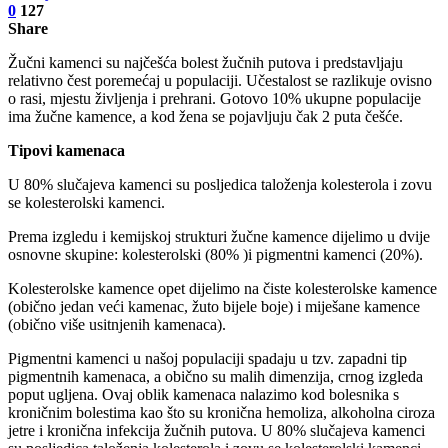
0
127
Share
Žučni kamenci su najčešća bolest žučnih putova i predstavljaju
relativno čest poremećaj u populaciji. Učestalost se razlikuje ovisno
o rasi, mjestu življenja i prehrani. Gotovo 10% ukupne populacije
ima žučne kamence, a kod žena se pojavljuju čak 2 puta češće.
Tipovi kamenaca
U 80% slučajeva kamenci su posljedica taloženja kolesterola i zovu
se kolesterolski kamenci.
Prema izgledu i kemijskoj strukturi žučne kamence dijelimo u dvije
osnovne skupine: kolesterolski (80% )i pigmentni kamenci (20%).
Kolesterolske kamence opet dijelimo na čiste kolesterolske kamence
(obično jedan veći kamenac, žuto bijele boje) i miješane kamence
(obično više usitnjenih kamenaca).
Pigmentni kamenci u našoj populaciji spadaju u tzv. zapadni tip
pigmentnih kamenaca, a obično su malih dimenzija, crnog izgleda
poput ugljena. Ovaj oblik kamenaca nalazimo kod bolesnika s
kroničnim bolestima kao što su kronična hemoliza, alkoholna ciroza
jetre i kronična infekcija žučnih putova. U 80% slučajeva kamenci