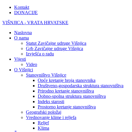
Kontakt
DONACIJE
VIŠNJICA - VRATA HRVATSKE
Naslovna
O nama
Statut Zavičajne udruge Višnjica
Grb Zavičajne udruge Višnjica
Izvješća o radu
Vijesti
Video
O Višnjici
Stanovništvo Višnjice
Opće kretanje broja stanovnika
Društveno-gospodarska struktura stanovništva
Prirodno kretanje stanovništva
Dobno-spolna struktura stanovništva
Indeks starosti
Prostorno kretanje stanovništva
Geografski položaj
Vrednovanje klime i reljefa
Reljef
Klima