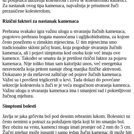
su posljedica taloženja kolesterola i zovu se kolesterolski kamenci.
Za nastanak ovog tipa kamenaca, najvažnija je prisutnost žuči
prezasićene kolesterolom.
Rizični faktori za nastanak kamenaca
Prehrana svakako igra važnu ulogu u stvaranju žučnih kamenaca,
pogotovo prehrana bogata masnoćama i ugljikohidratima, za kojom
često posežemo u zimskim mjesecima. U tim mjesecima smo
tradicionalno skloni jačoj hrani, koja pogoduje stvaranju žučnih
kamenaca, ali i pojavi simptoma kod osoba koje već imaju ove
kamence. Također se smatra da je pretilost rizični faktor za pojavu
kamenaca. Nije toliko bitan sam kalorijski unos, već energetska
neravnoteža koja pritom nastaje zbog manjka fizičke aktivnosti.
Dokazano je da mršavost zaštićuje od pojave žučnih kamenaca.
Važni su i povišeni trigliceridi u krvi. Tada dolazi do povećane
sekrecije kolesterola u žuči te je veća mogućnost stvaranja kamenca.
Važnu ulogu u stvaranju kamenaca ima i smanjeni rad i pokretljivost
žučnog mjehura.
Simptomi bolesti
Javlja se jaka grčevita bol pod desnim rebranim lukom. Bolesnici su
često nemirni u potrazi za položajem tijela koji bi im smanjio bol.
Bez obzira na vrstu, kamenci mogu imati promjer od 2 mm do 5 cm.
Žučni mjehur može ispuniti i samo jedan žučni kamenac ili može biti