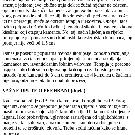
smetnje jednom jave, obično traju dok se žučni mjehur ne odstrani
operacijom. Kada žučni kamenci zadaju tegobe bolesniku, a on
zbog poodmakle dobi ili ozbiljnih zdravstvenih problema ne može
ići na operaciju, može se odrediti terapija lijekovima. Oboljeli tada
uzima pripravke žučnih kiselina (kenodeoksikolna i ursodeoksikolna
kiselina) koji otapaju kamence. No, taj način liječenja se rijetko
primjenjuje jer pomaže samo kod čistih kolesterolskih kamenaca, čiji
promjer nije veći od 1,5 cm.
Danas je posebno popularna metoda litotripsije, odnosno razbijanja
kamenaca. Za takav postupak primjenjuje se metoda razbijanja
kamenaca tzv. izvantjelesnim šoknim valovima. Terapija je posebno
uspješna ako bolesnici odgovaraju kriterijima za korištenje ove
metode (npr. kamenci do 3 cm u promjeru, do 4 kamenca u žučnom
mjehuru, odsutnost akutnih upalnih procesa).
VAŽNE UPUTE O PREHRANI (dijeta)
Kada osoba boluje od žučnih kamenaca ili drugih bolesti žučnog
mjehura, obično se preporučuje prehrana (dijeta) s niskim udjelom
masti kojom se nastoje izbjeći komplikacije. U akutnoj fazi dijeta je
lagana, lako probavljiva, uglavnom sastavljena od ugljikohidrata, s
manje vlaknastih tvari, a nakon smirenja simptoma dodaju se i
proteini te se proširuje jelovnik. Treba voditi računa kako se hrana
priprema.