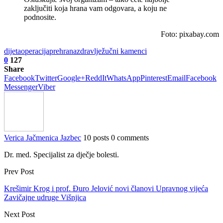
zaključiti koja hrana vam odgovara, a koju ne
podnosite.
Foto: pixabay.com
dijeta
operacija
prehrana
zdravlje
žučni kamenci
0
127
Share
Facebook
Twitter
Google+
ReddIt
WhatsApp
Pinterest
Email
Facebook
Messenger
Viber
Verica Jačmenica Jazbec
10 posts
0 comments
Dr. med. Specijalist za dječje bolesti.
Prev Post
Krešimir Krog i prof. Đuro Jelović novi članovi Upravnog vijeća
Zavičajne udruge Višnjica
Next Post