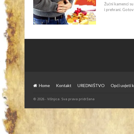
Žučni kamenci su 
i prehrani. Goto
Home
Kontakt
UREDNIŠTVO
Opći uvjeti k
© 2026 - Višnjica. Sva prava pridržana