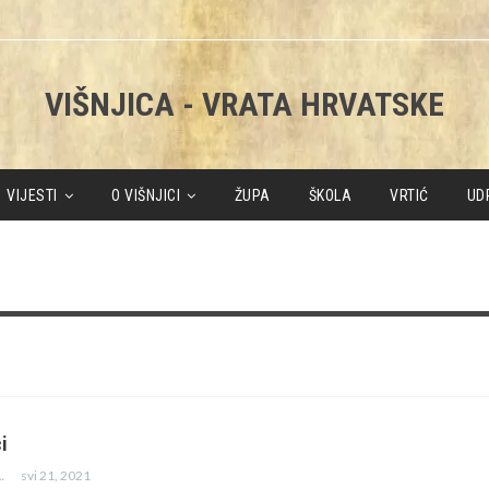
VIŠNJICA - VRATA HRVATSKE
VIJESTI
O VIŠNJICI
ŽUPA
ŠKOLA
VRTIĆ
UD
i
svi 21, 2021
ENICA JAZBEC