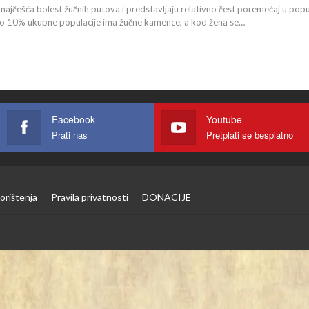
najčešća bolest žučnih putova i predstavljaju relativno čest poremećaj u populac
vo 10% ukupne populacije ima žučne kamence, a kod žena se…
Facebook
Youtube
Prati nas
Pretplati se besplatno
orištenja
Pravila privatnosti
DONACIJE