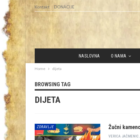
Kontakt
DONACIJE
NASLOVNA
O NAMA
Home
dijeta
BROWSING TAG
DIJETA
Žučni kamenc
ZDRAVLJE
VERICA JAČM