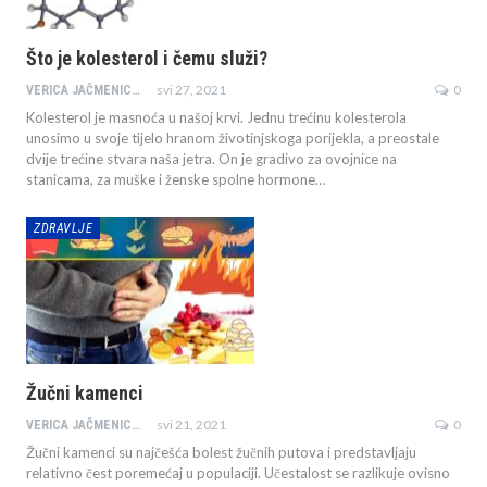
Što je kolesterol i čemu služi?
svi 27, 2021
0
VERICA JAČMENICA JAZBEC
Kolesterol je masnoća u našoj krvi. Jednu trećinu kolesterola
unosimo u svoje tijelo hranom životinjskoga porijekla, a preostale
dvije trećine stvara naša jetra. On je gradivo za ovojnice na
stanicama, za muške i ženske spolne hormone…
ZDRAVLJE
Žučni kamenci
svi 21, 2021
0
VERICA JAČMENICA JAZBEC
Žučni kamenci su najčešća bolest žučnih putova i predstavljaju
relativno čest poremećaj u populaciji. Učestalost se razlikuje ovisno