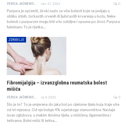
ožu 17, 2022
0
VERICA JAČMENICA JAZBEC
Purpura je općeniti, široki naziv za više bolesti koje se javljaju u
obliku sitnih, točkastih crvenih ili ljubičastih krvarenja u kožu. Neke
bolesti s purpurom mogu biti vrlo ozbiljne i opasne po život. Purpura
fulminans To je rijetka,…
ZDRAVLJE
Fibromijalgija – izvanzglobna reumatska bolest
mišića
sij 4, 2022
0
VERICA JAČMENICA JAZBEC
Što je to? To je umjerena do jaka bol po cijelome tijelu koja traje više
od tri mjeseca. Od nje boluje 4% svjetskoga stanovništva. Nastaje
izvan zglobova, u mekim tkivima tijela, u mišićima, ligamentima i
tetivama. Bolni mišić ili tetiva…