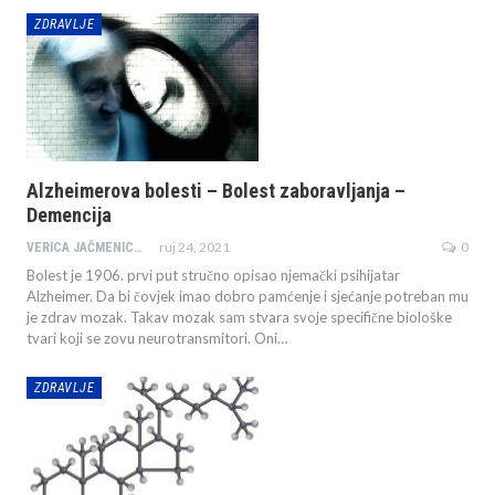
ZDRAVLJE
Alzheimerova bolesti – Bolest zaboravljanja –
Demencija
ruj 24, 2021
0
VERICA JAČMENICA JAZBEC
Bolest je 1906. prvi put stručno opisao njemački psihijatar
Alzheimer. Da bi čovjek imao dobro pamćenje i sjećanje potreban mu
je zdrav mozak. Takav mozak sam stvara svoje specifične biološke
tvari koji se zovu neurotransmitori. Oni…
ZDRAVLJE