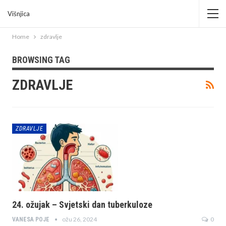
Višnjica
Home
zdravlje
BROWSING TAG
ZDRAVLJE
ZDRAVLJE
24. ožujak – Svjetski dan tuberkuloze
ožu 26, 2024
0
VANESA POJE