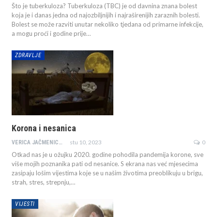
Što je tuberkuloza? Tuberkuloza (TBC) je od davnina znana bolest
koja je i danas jedna od najozbiljnijih i najraširenijih zaraznih bolesti.
Bolest se može razviti unutar nekoliko tjedana od primarne infekcije,
a mogu proći i godine prije…
ZDRAVLJE
Korona i nesanica
stu 10, 2023
0
VERICA JAČMENICA JAZBEC
Otkad nas je u ožujku 2020. godine pohodila pandemija korone, sve
više mojih poznanika pati od nesanice. S ekrana nas već mjesecima
zasipaju lošim vijestima koje se u našim životima preoblikuju u brigu,
strah, stres, strepnju,
…
VIJESTI