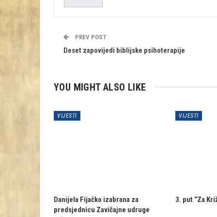
PREV POST
Deset zapovijedi biblijske psihoterapije
YOU MIGHT ALSO LIKE
VIJESTI
VIJESTI
Danijela Fijačko izabrana za
3. put “Za Kr
predsjednicu Zavičajne udruge