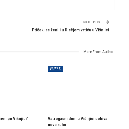
NEXT POST
Ptičeki se ženili u Dječjem vrtiću u Višnjici
More From Author
VIJESTI
ižem po Višnjici”
Vatrogasni dom u Višnjici dobiva
novo ruho