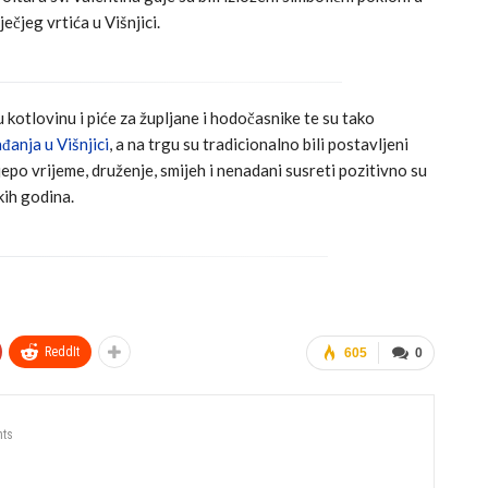
ečjeg vrtića u Višnjici.
kotlovinu i piće za župljane i hodočasnike te su tako
anja u Višnjici
, a na trgu su tradicionalno bili postavljeni
jepo vrijeme, druženje, smijeh i nenadani susreti pozitivno su
kih godina.
ReddIt
605
0
ts