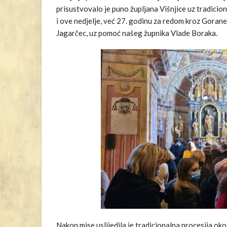
prisustvovalo je puno župljana Višnjice uz tradicio
i ove nedjelje, već 27. godinu za redom kroz Gorane
Jagarčec, uz pomoć našeg župnika Vlade Boraka.
Nakon mise uslijedila je tradicionalna procesija oko 