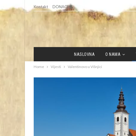
Kontakt
DONACIJE
NASLOVNA
O NAMA
Home
Vijesti
Valentinovo u Višnjici