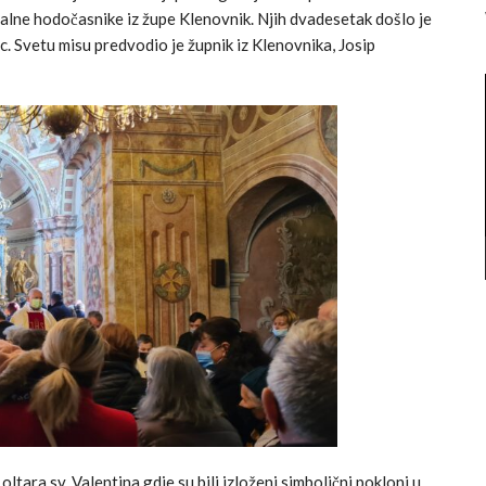
nalne hodočasnike iz župe Klenovnik. Njih dvadesetak došlo je
c. Svetu misu predvodio je župnik iz Klenovnika, Josip
oltara sv. Valentina gdje su bili izloženi simbolični pokloni u