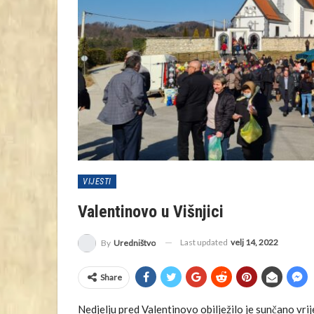
VIJESTI
Valentinovo u Višnjici
Last updated
velj 14, 2022
By
Uredništvo
Share
Nedjelju pred Valentinovo obilježilo je sunčano vrij