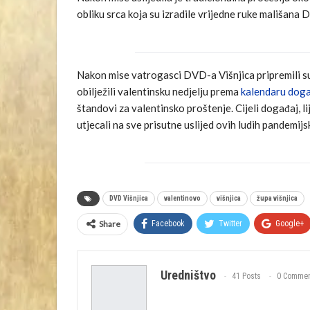
obliku srca koja su izradile vrijedne ruke mališana Dj
Nakon mise vatrogasci DVD-a Višnjica pripremili su 
obilježili valentinsku nedjelju prema
kalendaru događ
štandovi za valentinsko proštenje. Cijeli događaj, li
utjecali na sve prisutne uslijed ovih ludih pandemijs
DVD Višnjica
valentinovo
višnjica
župa višnjica
Share
Facebook
Twitter
Google+
Uredništvo
41 Posts
0 Commen