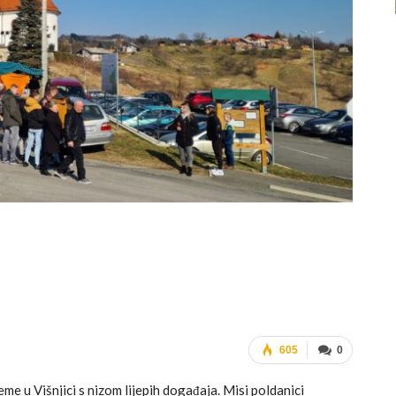
605
0
eme u Višnjici s nizom lijepih događaja. Misi poldanici