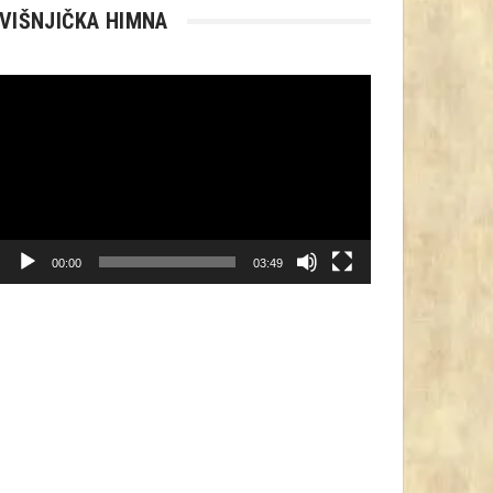
VIŠNJIČKA HIMNA
Reproduktor
videozapisa
00:00
03:49