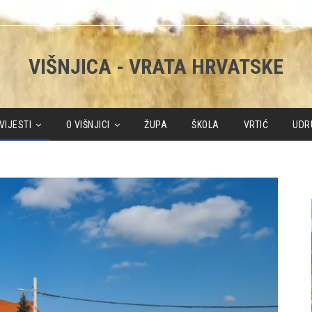
VIŠNJICA - VRATA HRVATSKE
VIJESTI
O VIŠNJICI
ŽUPA
ŠKOLA
VRTIĆ
UDR