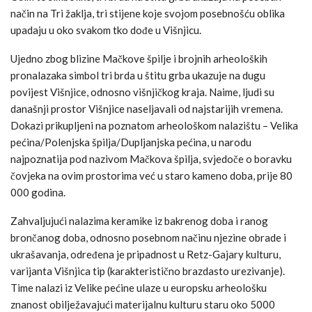
način na Tri žaklja, tri stijene koje svojom posebnošću oblika
upadaju u oko svakom tko dođe u Višnjicu.
Ujedno zbog blizine Mačkove špilje i brojnih arheoloških
pronalazaka simbol tri brda u štitu grba ukazuje na dugu
povijest Višnjice, odnosno višnjičkog kraja. Naime, ljudi su
današnji prostor Višnjice naseljavali od najstarijih vremena.
Dokazi prikupljeni na poznatom arheološkom nalazištu – Velika
pećina/Polenjska špilja/Dupljanjska pećina, u narodu
najpoznatija pod nazivom Mačkova špilja, svjedoče o boravku
čovjeka na ovim prostorima već u staro kameno doba, prije 80
000 godina.
Zahvaljujući nalazima keramike iz bakrenog doba i ranog
brončanog doba, odnosno posebnom načinu njezine obrade i
ukrašavanja, određena je pripadnost u Retz-Gajary kulturu,
varijanta Višnjica tip (karakteristično brazdasto urezivanje).
Time nalazi iz Velike pećine ulaze u europsku arheološku
znanost obilježavajući materijalnu kulturu staru oko 5000