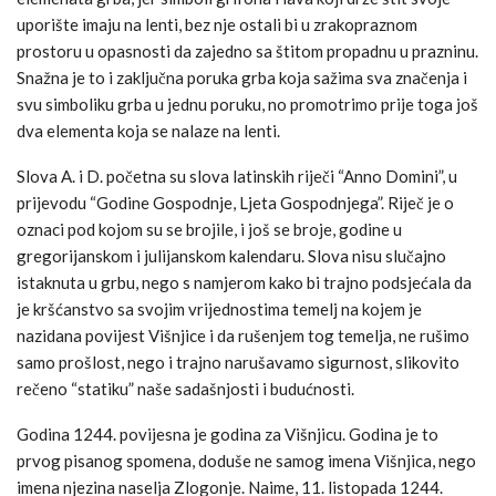
uporište imaju na lenti, bez nje ostali bi u zrakopraznom
prostoru u opasnosti da zajedno sa štitom propadnu u prazninu.
Snažna je to i zaključna poruka grba koja sažima sva značenja i
svu simboliku grba u jednu poruku, no promotrimo prije toga još
dva elementa koja se nalaze na lenti.
Slova A. i D. početna su slova latinskih riječi “Anno Domini”, u
prijevodu “Godine Gospodnje, Ljeta Gospodnjega”. Riječ je o
oznaci pod kojom su se brojile, i još se broje, godine u
gregorijanskom i julijanskom kalendaru. Slova nisu slučajno
istaknuta u grbu, nego s namjerom kako bi trajno podsjećala da
je kršćanstvo sa svojim vrijednostima temelj na kojem je
nazidana povijest Višnjice i da rušenjem tog temelja, ne rušimo
samo prošlost, nego i trajno narušavamo sigurnost, slikovito
rečeno “statiku” naše sadašnjosti i budućnosti.
Godina 1244. povijesna je godina za Višnjicu. Godina je to
prvog pisanog spomena, doduše ne samog imena Višnjica, nego
imena njezina naselja Zlogonje. Naime, 11. listopada 1244.