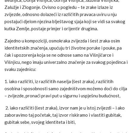
Zalužje i Zlogonje. Ovisno o pogledu – te zrake izlaze iz
zvijezde, odnosno dolazeći iz različitih pravaca uviru u nju
postajući djelom njezina blještavog sjaja koji se vidi sa svakog
kutka Zemlje, postaje primjer i orijentir drugima.
Zajedno u kompoziciji, osmokraka zvijezda i šest zraka osim
identitetskih značenja, upućuju tri životne poruke i pouke, pa
čak i upozorenja koja se ne odnose samo na Višnjičarce i
Višnjicu, nego imaju univerzalno značenje za svakog pojedinca i
svaku zajednicu:
1. iako različiti, iz različitih naselja (šest zraka), različitih
osobina i sposobnosti samo zajedništvom možemo doći do cilja
– zvijezde, pronaći pravi put u sigurnu i uspješnu budućnost,
2. iako različiti (šest zraka), izvor nam je u istoj zvijezdi – i ako
zaboravimo taj početak, taj izvor riskiramo i vlastiti gubitak,
gubitak sebe, svojeg identiteta i biti,