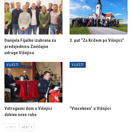
Danijela Fijačko izabrana za
3. put “Za Križem po Višnjici”
predsjednicu Zavičajne
udruge Višnjica
VIJESTI
VIJESTI
Vatrogasni dom u Višnjici
“Vincekovo” u Višnjici
dobiva novo ruho
PREV
NEXT