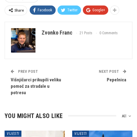
Share
Facebook
Twitter
Google+
Zvonko Franc
21 Posts
0 Comments
PREV POST
NEXT POST
Višnjičarci prikupili veliku
Pepelnica
pomoć za stradale u
potresu
YOU MIGHT ALSO LIKE
All
VIJESTI
VIJESTI