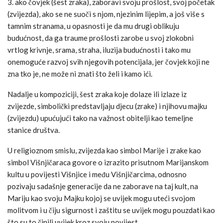
3. ako čovjek (šest zraka), zaboravi svoju prošlost, svoj početak
(zvijezda), ako se ne suoči s njom, njezinim lijepim, a još više s
tamnim stranama, u opasnosti je da mu drugi oblikuju
budućnost, da ga traume prošlosti zarobe u svoj zlokobni
vrtlog krivnje, srama, straha, iluzija budućnosti i tako mu
onemoguće razvoj svih njegovih potencijala, jer čovjek koji ne
zna tko je, ne može ni znati što želi i kamo ići.
Nadalje u kompoziciji, šest zraka koje dolaze ili izlaze iz
zvijezde, simbolički predstavljaju djecu (zrake) i njihovu majku
(zvijezdu) upućujući tako na važnost obitelji kao temeljne
stanice društva.
U religioznom smislu, zvijezda kao simbol Marije i zrake kao
simbol Višnjičaraca govore o izrazito prisutnom Marijanskom
kultu u povijesti Višnjice i među Višnjičarcima, odnosno
pozivaju sadašnje generacije da ne zaborave na taj kult, na
Mariju kao svoju Majku kojoj se uvijek mogu uteći svojom
molitvom i u čiju sigurnost i zaštitu se uvijek mogu pouzdati kao
što su to činili uvijek kroz svoju povijest.