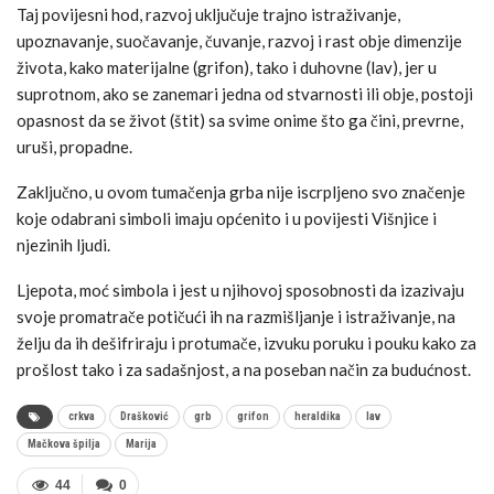
Taj povijesni hod, razvoj uključuje trajno istraživanje,
upoznavanje, suočavanje, čuvanje, razvoj i rast obje dimenzije
života, kako materijalne (grifon), tako i duhovne (lav), jer u
suprotnom, ako se zanemari jedna od stvarnosti ili obje, postoji
opasnost da se život (štit) sa svime onime što ga čini, prevrne,
uruši, propadne.
Zaključno, u ovom tumačenja grba nije iscrpljeno svo značenje
koje odabrani simboli imaju općenito i u povijesti Višnjice i
njezinih ljudi.
Ljepota, moć simbola i jest u njihovoj sposobnosti da izazivaju
svoje promatrače potičući ih na razmišljanje i istraživanje, na
želju da ih dešifriraju i protumače, izvuku poruku i pouku kako za
prošlost tako i za sadašnjost, a na poseban način za budućnost.
crkva
Drašković
grb
grifon
heraldika
lav
Mačkova špilja
Marija
44
0