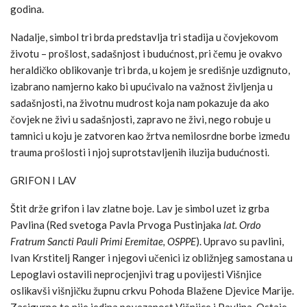
godina.
Nadalje, simbol tri brda predstavlja tri stadija u čovjekovom
životu – prošlost, sadašnjost i budućnost, pri čemu je ovakvo
heraldičko oblikovanje tri brda, u kojem je središnje uzdignuto,
izabrano namjerno kako bi upućivalo na važnost življenja u
sadašnjosti, na životnu mudrost koja nam pokazuje da ako
čovjek ne živi u sadašnjosti, zapravo ne živi, nego robuje u
tamnici u koju je zatvoren kao žrtva nemilosrdne borbe između
trauma prošlosti i njoj suprotstavljenih iluzija budućnosti.
GRIFON I LAV
Štit drže grifon i lav zlatne boje. Lav je simbol uzet iz grba
Pavlina (Red svetoga Pavla Prvoga Pustinjaka
lat. Ordo
Fratrum Sancti Pauli Primi Eremitae, OSPPE
). Upravo su pavlini,
Ivan Krstitelj Ranger i njegovi učenici iz obližnjeg samostana u
Lepoglavi ostavili neprocjenjivi trag u povijesti Višnjice
oslikavši višnjičku župnu crkvu Pohoda Blažene Djevice Marije.
Zasigurno to nije jedina povezanost Višnjice i Pavlina. Ostaje