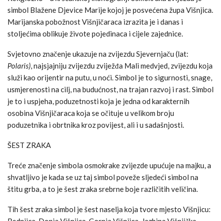
simbol Blažene Djevice Marije kojoj je posvećena župa Višnjica.
Marijanska pobožnost Višnjičaraca izrazita je i danas i
stoljećima oblikuje živote pojedinaca i cijele zajednice.
Svjetovno značenje ukazuje na zvijezdu Sjevernjaču (lat:
Polaris)
, najsjajniju zvijezdu zviježđa Mali medvjed, zvijezdu koja
služi kao orijentir na putu, u noći. Simbol je to sigurnosti, snage,
usmjerenosti na cilj, na budućnost, na trajan razvoj i rast. Simbol
je to i uspjeha, poduzetnosti koja je jedna od karakternih
osobina Višnjičaraca koja se očituje u velikom broju
poduzetnika i obrtnika kroz povijest, ali i u sadašnjosti.
ŠEST ZRAKA
Treće značenje simbola osmokrake zvijezde upućuje na majku, a
shvatljivo je kada se uz taj simbol poveže sljedeći simbol na
štitu grba, a to je šest zraka srebrne boje različitih veličina.
Tih šest zraka simbol je šest naselja koja tvore mjesto Višnjicu:
Bednjica, Donja Višnjica, Gornja Višnjica, Jazbina Višnjička,