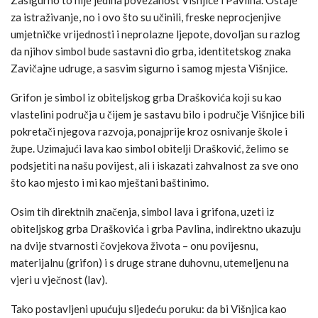
za istraživanje, no i ovo što su učinili, freske neprocjenjive
umjetničke vrijednosti i neprolazne ljepote, dovoljan su razlog
da njihov simbol bude sastavni dio grba, identitetskog znaka
Zavičajne udruge, a sasvim sigurno i samog mjesta Višnjice.
Grifon je simbol iz obiteljskog grba Draškovića koji su kao
vlastelini područja u čijem je sastavu bilo i područje Višnjice bili
pokretači njegova razvoja, ponajprije kroz osnivanje škole i
župe. Uzimajući lava kao simbol obitelji Drašković, želimo se
podsjetiti na našu povijest, ali i iskazati zahvalnost za sve ono
što kao mjesto i mi kao mještani baštinimo.
Osim tih direktnih značenja, simbol lava i grifona, uzeti iz
obiteljskog grba Draškovića i grba Pavlina, indirektno ukazuju
na dvije stvarnosti čovjekova života – onu povijesnu,
materijalnu (grifon) i s druge strane duhovnu, utemeljenu na
vjeri u vječnost (lav).
Tako postavljeni upućuju sljedeću poruku: da bi Višnjica kao