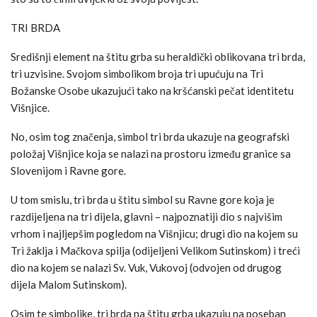
TRI BRDA
Središnji element na štitu grba su heraldički oblikovana tri brda,
tri uzvisine. Svojom simbolikom broja tri upućuju na Tri
Božanske Osobe ukazujući tako na kršćanski pečat identitetu
Višnjice.
No, osim tog značenja, simbol tri brda ukazuje na geografski
položaj Višnjice koja se nalazi na prostoru između granice sa
Slovenijom i Ravne gore.
U tom smislu, tri brda u štitu simbol su Ravne gore koja je
razdijeljena na tri dijela, glavni – najpoznatiji dio s najvišim
vrhom i najljepšim pogledom na Višnjicu; drugi dio na kojem su
Tri žaklja i Mačkova spilja (odijeljeni Velikom Sutinskom) i treći
dio na kojem se nalazi Sv. Vuk, Vukovoj (odvojen od drugog
dijela Malom Sutinskom).
Osim te simbolike, tri brda na štitu grba ukazuju na poseban