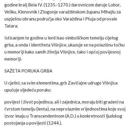
godine kralj Bela IV. (1235.-1270.) darovnicom daruje Lobor,
Veliku, Klenovnik i Zlogonje varaždinskom županu Mihajlu za
uspješnu obranu područja oko Varaždina i Ptuja od provale
Tatara.
Isticanjem te godine u lenti kao simboličkom temelju cijelog
grba, a onda i identiteta Višnjice, ukazuje se na polazišnu točku
u memoriji kako samih žitelja Višnjice, tako i općoj povijesnoj
memoriji.
SAŽETA PORUKA GRBA
U cjelini, sa svim elementima, grb Zavičajne udruge Višnjica
upućuje sljedeću poruku:
povijest i život pojedinca, ali i zajednica, moraju biti građeni na
čvrstom temelju (lenta), na neprolaznim vrijednostima koje svoj
izvor imaju u Transcendentnom (A.D.) u konkretnosti ljudskog
postojanja u povijesti (1244.).