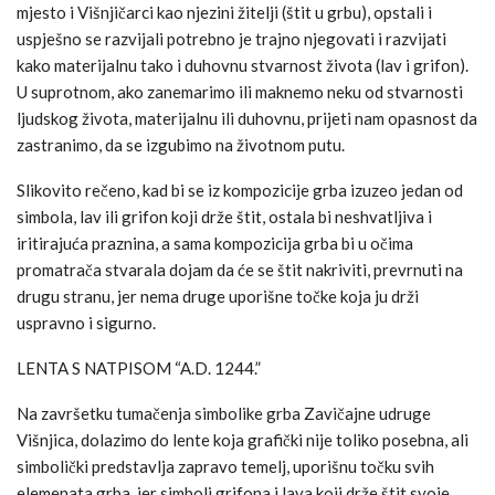
mjesto i Višnjičarci kao njezini žitelji (štit u grbu), opstali i
uspješno se razvijali potrebno je trajno njegovati i razvijati
kako materijalnu tako i duhovnu stvarnost života (lav i grifon).
U suprotnom, ako zanemarimo ili maknemo neku od stvarnosti
ljudskog života, materijalnu ili duhovnu, prijeti nam opasnost da
zastranimo, da se izgubimo na životnom putu.
Slikovito rečeno, kad bi se iz kompozicije grba izuzeo jedan od
simbola, lav ili grifon koji drže štit, ostala bi neshvatljiva i
iritirajuća praznina, a sama kompozicija grba bi u očima
promatrača stvarala dojam da će se štit nakriviti, prevrnuti na
drugu stranu, jer nema druge uporišne točke koja ju drži
uspravno i sigurno.
LENTA S NATPISOM “A.D. 1244.”
Na završetku tumačenja simbolike grba Zavičajne udruge
Višnjica, dolazimo do lente koja grafički nije toliko posebna, ali
simbolički predstavlja zapravo temelj, uporišnu točku svih
elemenata grba, jer simboli grifona i lava koji drže štit svoje