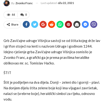
Last updated
ožu 22, 2021
By
Zvonko Franc
44
0
Share
Grb Zavičajne udruge Višnjica sastoji se od štita kojeg drže lav
i grifon stojeći na lenti s nazivom Udruge i godinom 1244.
Idejno rješenje grba Zavičajne udruge Višnjica osmislio je
Zvonko Franc, a grafički ga je prema pravilima heraldike
oblikovao mr. sc. Tomislav Hačko.
ŠTIT
Štit je podijeljen na dva dijela. Donji – zeleni dio i gornji – plavi.
Na donjem dijelu štita zelene boje koji ima vijugavi završetak,
nalazi se (srebrne boje), heraldički simbol za rijeku, odnosno
vodu.