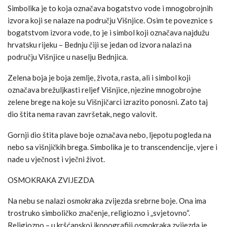
Simbolika je to koja označava bogatstvo vode i mnogobrojnih
izvora koji se nalaze na području Višnjice. Osim te poveznice s
bogatstvom izvora vode, to je i simbol koji označava najdužu
hrvatsku rijeku – Bednju čiji se jedan od izvora nalazi na
području Višnjice u naselju Bednjica.
Zelena boja je boja zemlje, života, rasta, ali i simbol koji
označava brežuljkasti reljef Višnjice, njezine mnogobrojne
zelene brege na koje su Višnjičarci izrazito ponosni. Zato taj
dio štita nema ravan završetak, nego valovit.
Gornji dio štita plave boje označava nebo, ljepotu pogleda na
nebo sa višnjičkih brega. Simbolika je to transcendencije, vjere i
nade u vječnost i vječni život.
OSMOKRAKA ZVIJEZDA
Na nebu se nalazi osmokraka zvijezda srebrne boje. Ona ima
trostruko simboličko značenje, religiozno i „svjetovno“.
Religiozno – u kršćanskoj ikonografiji osmokraka zvijezda je