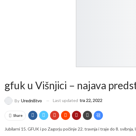
gfuk u Višnjici – najava preds
Last updated
tra 22, 2022
By
Uredništvo
Share
Jubilarni 15. GFUK i po Zagorju počinje 22. travnja i traje do 8. svibnj