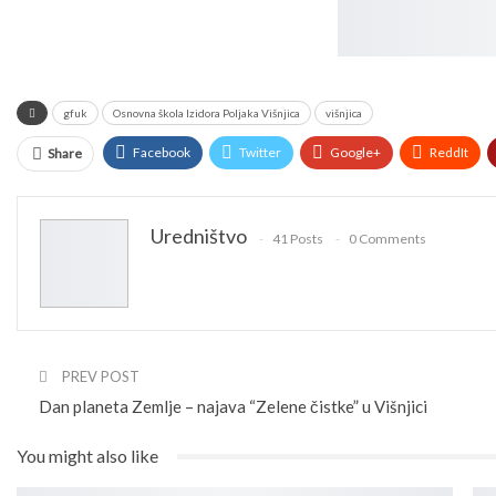
gfuk
Osnovna škola Izidora Poljaka Višnjica
višnjica
Facebook
Twitter
Google+
ReddIt
Share
Uredništvo
41 Posts
0 Comments
PREV POST
Dan planeta Zemlje – najava “Zelene čistke” u Višnjici
You might also like