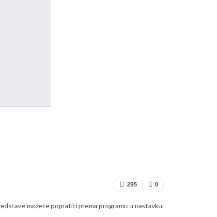
295
0
ja. Predstave možete popratiti prema programu u nastavku.