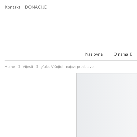
Kontakt
DONACIJE
Naslovna
O nama
Home
Vijesti
gfuk u Višnjici – najava predstave