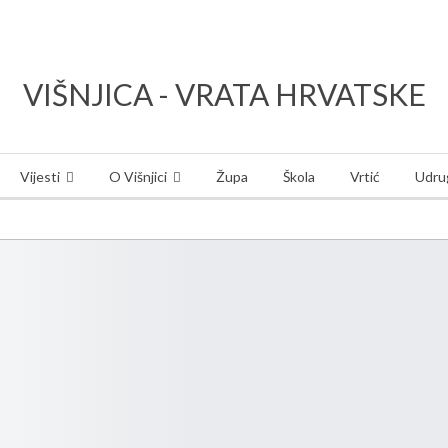
VIŠNJICA - VRATA HRVATSKE
Vijesti
O Višnjici
Župa
Škola
Vrtić
Udrug