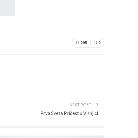
295
0
NEXT POST
Prva Sveta Pričest u Višnjici