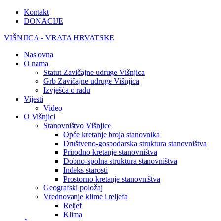
Kontakt
DONACIJE
VIŠNJICA - VRATA HRVATSKE
Naslovna
O nama
Statut Zavičajne udruge Višnjica
Grb Zavičajne udruge Višnjica
Izvješća o radu
Vijesti
Video
O Višnjici
Stanovništvo Višnjice
Opće kretanje broja stanovnika
Društveno-gospodarska struktura stanovništva
Prirodno kretanje stanovništva
Dobno-spolna struktura stanovništva
Indeks starosti
Prostorno kretanje stanovništva
Geografski položaj
Vrednovanje klime i reljefa
Reljef
Klima