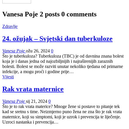
Vanesa Poje
2 posts
0 comments
Zdravlje
24. ožujak – Svjetski dan tuberkuloze
Vanesa Poje
ožu 26, 2024
0
Što je tuberkuloza? Tuberkuloza (TBC) je od davnina znana bolest
koja je i danas jedna od najozbiljnijih i najraširenijih zaraznih
bolesti. Bolest se može razviti unutar nekoliko tjedana od primarne
infekcije, a mogu proći i godine prije…
Vijesti
Rak vrata maternice
Vanesa Poje
sij 21, 2024
0
Što je to rak vrata materice? Mnoge žene si postave to pitanje tek
kad se sretnu s time. Neizmjerno puno žena ne zna što je rak vrata
maternice, koji su simptomi, koji je uzrok i prevencija te liječenje.
Uzroci nastanka i prevencija
…