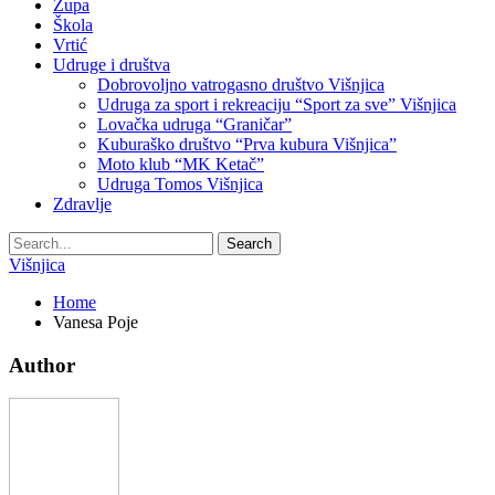
Župa
Škola
Vrtić
Udruge i društva
Dobrovoljno vatrogasno društvo Višnjica
Udruga za sport i rekreaciju “Sport za sve” Višnjica
Lovačka udruga “Graničar”
Kuburaško društvo “Prva kubura Višnjica”
Moto klub “MK Ketač”
Udruga Tomos Višnjica
Zdravlje
Višnjica
Home
Vanesa Poje
Author