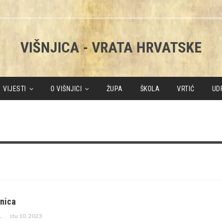
VIŠNJICA - VRATA HRVATSKE
VIJESTI
O VIŠNJICI
ŽUPA
ŠKOLA
VRTIĆ
UD
anica
stu 10, 2023
ENICA JAZBEC