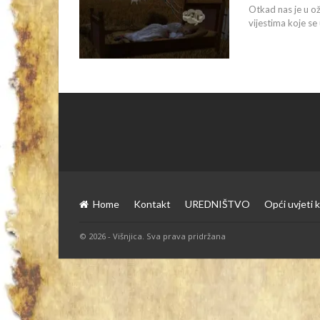
Otkad nas je u o
vijestima koje se 
Home
Kontakt
UREDNIŠTVO
Opći uvjeti k
© 2026 - Višnjica. Sva prava pridržana