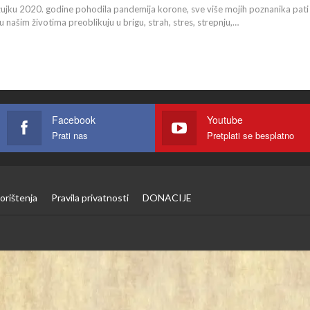
žujku 2020. godine pohodila pandemija korone, sve više mojih poznanika pati 
u našim životima preoblikuju u brigu, strah, stres, strepnju,
…
Facebook
Youtube
Prati nas
Pretplati se besplatno
orištenja
Pravila privatnosti
DONACIJE