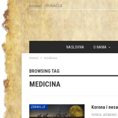
Kontakt
DONACIJE
NASLOVNA
O NAMA
Home
medicina
BROWSING TAG
MEDICINA
Korona i nes
ZDRAVLJE
VERICA JAČM