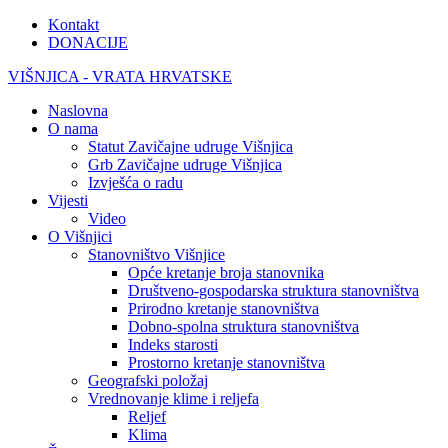
Kontakt
DONACIJE
VIŠNJICA - VRATA HRVATSKE
Naslovna
O nama
Statut Zavičajne udruge Višnjica
Grb Zavičajne udruge Višnjica
Izvješća o radu
Vijesti
Video
O Višnjici
Stanovništvo Višnjice
Opće kretanje broja stanovnika
Društveno-gospodarska struktura stanovništva
Prirodno kretanje stanovništva
Dobno-spolna struktura stanovništva
Indeks starosti
Prostorno kretanje stanovništva
Geografski položaj
Vrednovanje klime i reljefa
Reljef
Klima