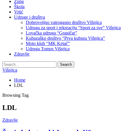
Župa
Škola
Vrtić
Udruge i društva
Dobrovoljno vatrogasno društvo Višnjica
Udruga za sport i rekreaciju “Sport za sve” Višnjica
Lovačka udruga “Graničar”
Kuburaško društvo “Prva kubura Višnjica”
Moto klub “MK Ketač”
Udruga Tomos Višnjica
Zdravlje
Višnjica
Home
LDL
Browsing Tag
LDL
Zdravlje