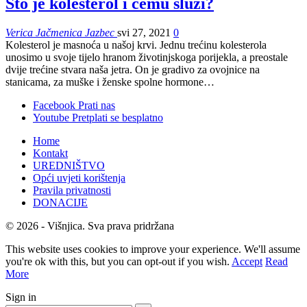
Što je kolesterol i čemu služi?
Verica Jačmenica Jazbec
svi 27, 2021
0
Kolesterol je masnoća u našoj krvi. Jednu trećinu kolesterola
unosimo u svoje tijelo hranom životinjskoga porijekla, a preostale
dvije trećine stvara naša jetra. On je gradivo za ovojnice na
stanicama, za muške i ženske spolne hormone…
Facebook
Prati nas
Youtube
Pretplati se besplatno
Home
Kontakt
UREDNIŠTVO
Opći uvjeti korištenja
Pravila privatnosti
DONACIJE
© 2026 - Višnjica. Sva prava pridržana
This website uses cookies to improve your experience. We'll assume
you're ok with this, but you can opt-out if you wish.
Accept
Read
More
Sign in