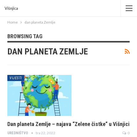
Višnjica
Home
dan planeta Zemlje
BROWSING TAG
DAN PLANETA ZEMLJE
VIJESTI
Dan planeta Zemlje – najava “Zelene čistke” u Višnjici
tra 22, 2022
0
UREDNIŠTVO