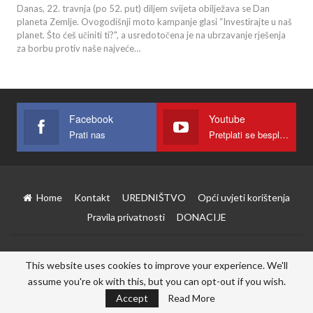
Danas, 22. travnja (po 52. put) diljem svijeta obilježava se Dan
planeta Zemlje. Ovogodišnji moto kampanje glasi “Investirajte u naš
planet. Što ćeš učiniti ti?", a usredotočena je na ubrzavanje rješenja
za borbu protiv naše najveće
…
Facebook
Youtube
Prati nas
Pretplati se besplatno
Home
Kontakt
UREDNIŠTVO
Opći uvjeti korištenja
Pravila privatnosti
DONACIJE
© 2026 - Višnjica. Sva prava pridržana
This website uses cookies to improve your experience. We'll
assume you're ok with this, but you can opt-out if you wish.
Accept
Read More